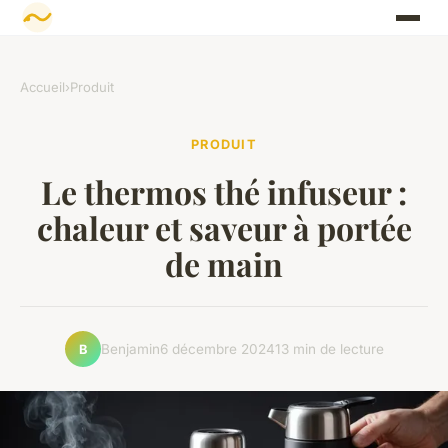
Accueil
›
Produit
PRODUIT
Le thermos thé infuseur :
chaleur et saveur à portée
de main
Benjamin
6 décembre 2024
13 min de lecture
B