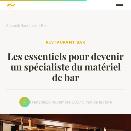
Accueil
›
Restaurant Bar
RESTAURANT BAR
Les essentiels pour devenir
un spécialiste du matériel
de bar
François
28 novembre 2024
9 min de lecture
F