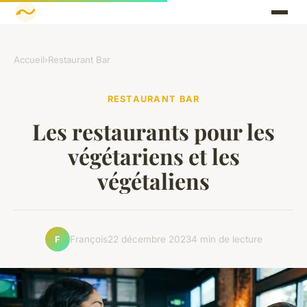
Accueil
›
Restaurant Bar
RESTAURANT BAR
Les restaurants pour les
végétariens et les
végétaliens
François
22 décembre 2023
4 min de lecture
F