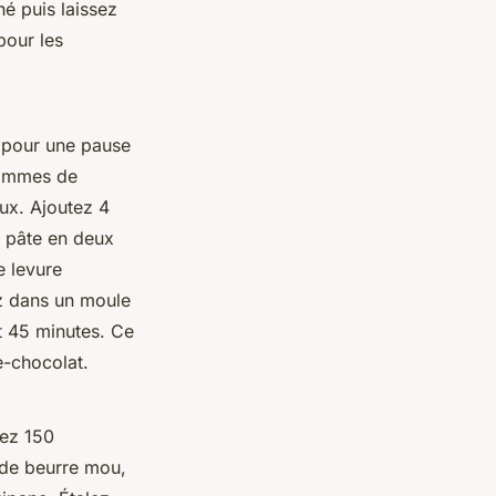
é puis laissez
pour les
e pour une pause
rammes de
ux. Ajoutez 4
a pâte en deux
e levure
z dans un moule
t 45 minutes. Ce
e-chocolat.
ez 150
de beurre mou,