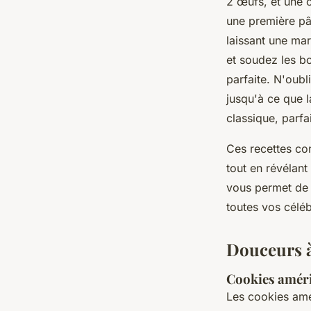
2 œufs, et une c
une première pât
laissant une ma
et soudez les b
parfaite. N'oubl
jusqu'à ce que l
classique, parf
Ces recettes co
tout en révélan
vous permet de b
toutes vos céléb
Douceurs à
Cookies améri
Les cookies amé