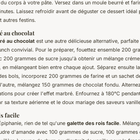
du corps à votre pâte. Versez dans un moule beurré et farin
nutes. Laissez refroidir avant de déguster ce dessert idéal 
t autres festins.
 au chocolat
ré au chocolat
est une autre délicieuse alternative, parfait
unch convivial. Pour le préparer, fouettez ensemble 200 g
c 200 grammes de sucre jusqu'à obtenir un mélange créme
, en mélangeant bien entre chaque ajout. Séparez ensuite l
 des bols, incorporez 200 grammes de farine et un sachet d
l'autre, mélangez 150 grammes de chocolat fondu. Alterne
ations pour créer l'effet marbré. Enfournez à 180°C pendan
r sa texture aérienne et le doux mariage des saveurs vanill
s facile
Épiphanie, rien de tel qu'une
galette des rois facile
. Mélang
dre d'amande avec 100 grammes de sucre, 100 grammes 