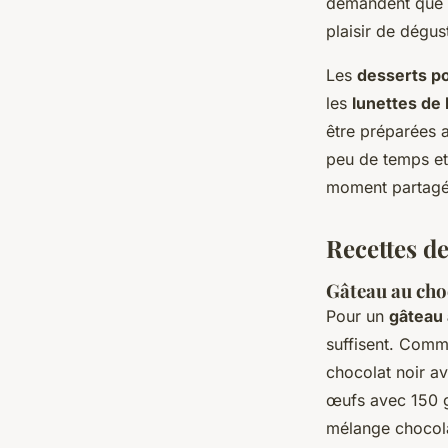
demandent que q
plaisir de dégus
Les
desserts po
les
lunettes de 
être préparées 
peu de temps et
moment partagé
Recettes de
Gâteau au cho
Pour un
gâteau 
suffisent. Comm
chocolat noir a
œufs avec 150 g
mélange chocola