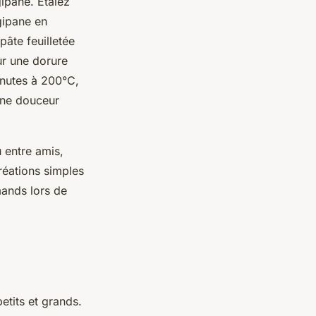
gipane. Étalez
gipane en
âte feuilletée
ur une dorure
minutes à 200°C,
 une douceur
 entre amis,
réations simples
mands lors de
etits et grands.