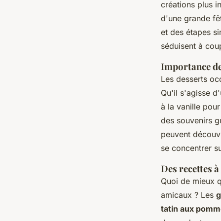
créations plus i
d'une grande fêt
et des étapes s
séduisent à coup
Importance de
Les desserts oc
Qu'il s'agisse d
à la vanille pou
des souvenirs g
peuvent découvri
se concentrer su
Des recettes à
Quoi de mieux qu
amicaux ? Les
g
tatin aux pom