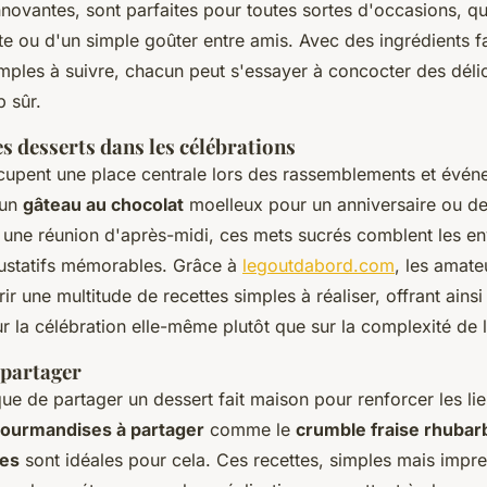
nnovantes, sont parfaites pour toutes sortes d'occasions, qu'
e ou d'un simple goûter entre amis. Avec des ingrédients fa
imples à suivre, chacun peut s'essayer à concocter des déli
 sûr.
s desserts dans les célébrations
cupent une place centrale lors des rassemblements et événe
'un
gâteau au chocolat
moelleux pour un anniversaire ou d
r une réunion d'après-midi, ces mets sucrés comblent les en
ustatifs mémorables. Grâce à
legoutdabord.com
, les amat
r une multitude de recettes simples à réaliser, offrant ainsi 
r la célébration elle-même plutôt que sur la complexité de 
 partager
e de partager un dessert fait maison pour renforcer les lie
ourmandises à partager
comme le
crumble fraise rhubar
mes
sont idéales pour cela. Ces recettes, simples mais impr