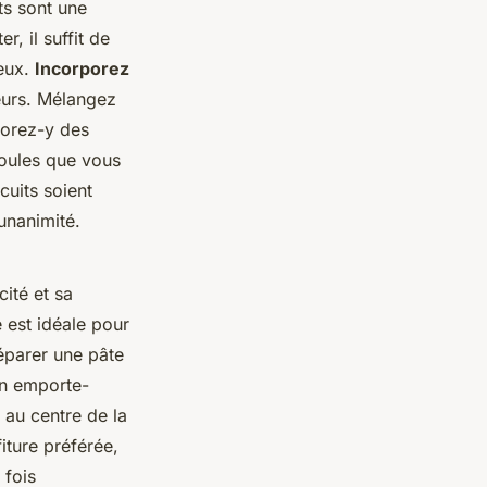
ts sont une
r, il suffit de
meux.
Incorporez
veurs. Mélangez
porez-y des
boules que vous
cuits soient
unanimité.
ité et sa
e est idéale pour
parer une pâte
un emporte-
 au centre de la
iture préférée,
 fois