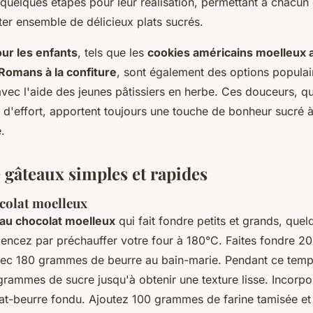
uelques étapes pour leur réalisation, permettant à chacun 
ter ensemble de délicieux plats sucrés.
ur les enfants
, tels que les
cookies américains moelleux 
Romans à la confiture
, sont également des options populai
avec l'aide des jeunes pâtissiers en herbe. Ces douceurs, 
 d'effort, apportent toujours une touche de bonheur sucré 
.
 gâteaux simples et rapides
colat moelleux
au chocolat moelleux
qui fait fondre petits et grands, quel
encez par préchauffer votre four à 180°C. Faites fondre 
vec 180 grammes de beurre au bain-marie. Pendant ce tem
rammes de sucre jusqu'à obtenir une texture lisse. Incorpor
t-beurre fondu. Ajoutez 100 grammes de farine tamisée et