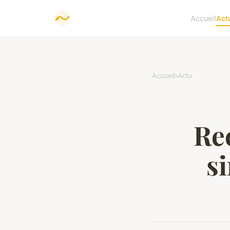
Accueil
Act
Accueil
›
Actu
Rec
s