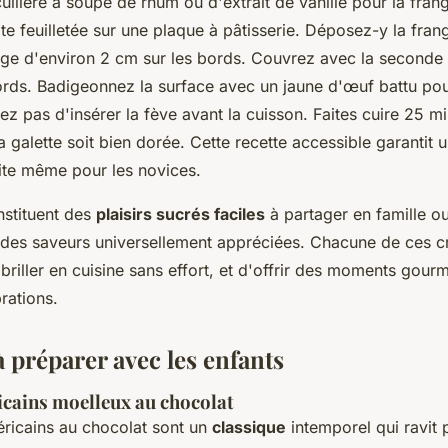
uillère à soupe de rhum ou d'extrait de vanille pour la fran
e feuilletée sur une plaque à pâtisserie. Déposez-y la fran
rge d'environ 2 cm sur les bords. Couvrez avec la seconde p
ords. Badigeonnez la surface avec un jaune d'œuf battu po
iez pas d'insérer la fève avant la cuisson. Faites cuire 25 
a galette soit bien dorée. Cette recette accessible garantit
aite même pour les novices.
nstituent des
plaisirs sucrés faciles
à partager en famille ou
t des saveurs universellement appréciées. Chacune de ces c
riller en cuisine sans effort, et d'offrir des moments gour
rations.
 préparer avec les enfants
cains moelleux au chocolat
ricains au chocolat sont un
classique
intemporel qui ravit p