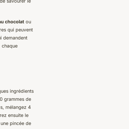
de savourer le
au chocolat
ou
res qui peuvent
qui demandent
à chaque
ques ingrédients
200 grammes de
ps, mélangez 4
ez ensuite le
 une pincée de