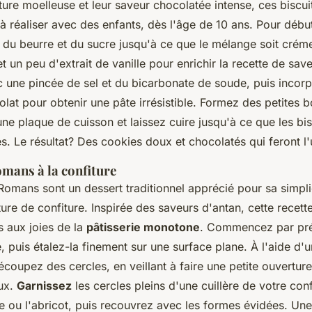
ture moelleuse et leur saveur chocolatée intense, ces biscui
 à réaliser avec des enfants, dès l'âge de 10 ans. Pour débute
 du beurre et du sucre jusqu'à ce que le mélange soit cré
t un peu d'extrait de vanille pour enrichir la recette de sa
ec une pincée de sel et du bicarbonate de soude, puis incor
lat pour obtenir une pâte irrésistible. Formez des petites 
ne plaque de cuisson et laissez cuire jusqu'à ce que les bis
. Le résultat? Des cookies doux et chocolatés qui feront l'
omans à la confiture
Romans sont un dessert traditionnel apprécié pour sa simplic
ture de confiture. Inspirée des saveurs d'antan, cette recett
ts aux joies de la
pâtisserie monotone
. Commencez par pré
, puis étalez-la finement sur une surface plane. À l'aide d'
écoupez des cercles, en veillant à faire une petite ouverture
eux.
Garnissez
les cercles pleins d'une cuillère de votre conf
ise ou l'abricot, puis recouvrez avec les formes évidées. Une