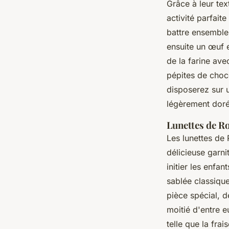
Grâce à leur tex
activité parfaite
battre ensemble
ensuite un œuf e
de la farine av
pépites de choco
disposerez sur u
légèrement dorés
Lunettes de R
Les lunettes de 
délicieuse garni
initier les enfan
sablée classique
pièce spécial, d
moitié d'entre 
telle que la fra