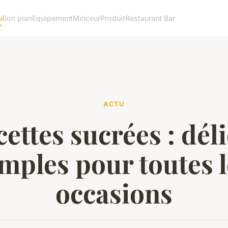
u
Bon plan
Equipement
Minceur
Produit
Restaurant Bar
ACTU
ettes sucrées : dél
imples pour toutes l
occasions