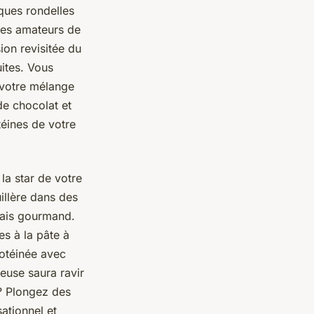
lques rondelles
les amateurs de
ion revisitée du
ites. Vous
 votre mélange
de chocolat et
téines de votre
 la star de votre
illère dans des
 mais gourmand.
s à la pâte à
rotéinée avec
euse saura ravir
e? Plongez des
ationnel et