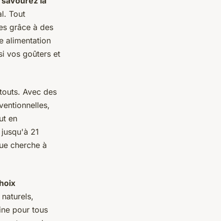
e
savourez la
l. Tout
les grâce à des
e alimentation
i vos goûters et
atouts. Avec des
ventionnelles,
ut en
 jusqu'à 21
ue cherche à
hoix
 naturels,
aine pour tous