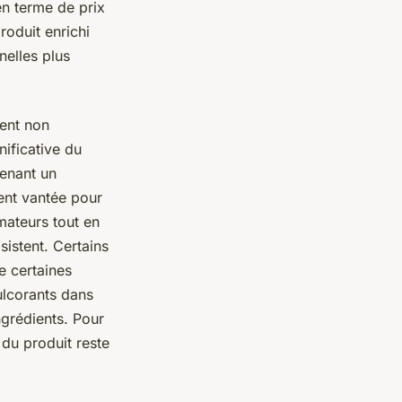
en terme de prix
roduit enrichi
nelles plus
sent non
ificative du
tenant un
vent vantée pour
mateurs tout en
istent. Certains
 certaines
dulcorants dans
ngrédients. Pour
 du produit reste