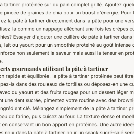
 tartiner protéinée sur du pain complet grillé. Ajoutez que
e pincée de graines de chia pour un boost d'énergie. Pour 
ez la pâte à tartiner directement dans la pâte pour une vers
ilisez-la comme un nappage alléchant une fois les crêpes cu
ies? Essayer d'ajouter une cuillère de pâte à tartiner dans
ts, lait ou yaourt pour un smoothie protéiné au goût intense 
enforce non seulement la saveur mais aussi la teneur en pro
e.
erts gourmands utilisant la pâte à tartiner
n rapide et équilibrée, la pâte à tartiner protéinée peut être
ppez-la dans des rouleaux de tortillas ou déposez-en une cu
 avec du yaourt et des fruits rouges pour un dessert léger
nt une dent sucrée, pimentez votre routine avec des brownie
ingrédient clé. Mélangez simplement de la pâte à tartiner p
eu de farine, puis cuisez au four. La texture dense et moell
ut en conservant un bon apport en protéines. Une autre idé
es noix dans la pâte à tartiner pour un snack sucré-salé sens