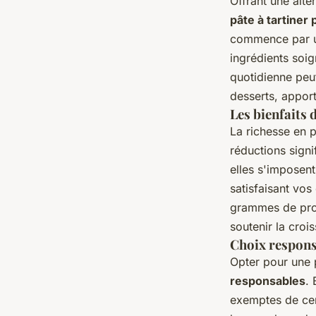
Offrant une alte
pâte à tartiner
commence par un
ingrédients soig
quotidienne peu
desserts, apport
Les bienfaits 
La richesse en p
réductions signi
elles s'impose
satisfaisant vos
grammes de prot
soutenir la croi
Choix respons
Opter pour une p
responsables
. 
exemptes de cert