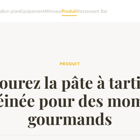
u
Bon plan
Equipement
Minceur
Produit
Restaurant Bar
PRODUIT
ourez la pâte à tart
éinée pour des mo
gourmands