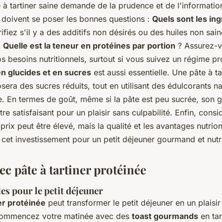
 à tartiner saine
demande de la prudence et de l'informatio
oivent se poser les bonnes questions :
Quels sont les in
ifiez s'il y a des additifs non désirés ou des huiles non s
.
Quelle est la teneur en protéines par portion
? Assurez-v
 besoins nutritionnels, surtout si vous suivez un régime pr
n glucides et en sucres
est aussi essentielle. Une pâte à ta
sera des sucres réduits, tout en utilisant des édulcorants n
e. En termes de goût, même si la pâte est peu sucrée, son g
tre satisfaisant pour un plaisir sans culpabilité. Enfin, cons
 prix peut être élevé, mais la qualité et les avantages nutrio
r cet investissement pour un petit déjeuner gourmand et nutri
ec pâte à tartiner protéinée
es pour le petit déjeuner
ner protéinée
peut transformer le petit déjeuner en un plaisir à
Commencez votre matinée avec des
toast gourmands
en tar