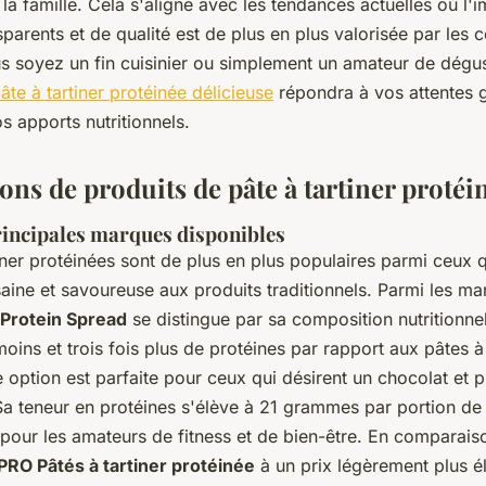
a famille. Cela s'aligne avec les tendances actuelles où l'
sparents et de qualité est de plus en plus valorisée par le
us soyez un fin cuisinier ou simplement un amateur de dégus
âte à tartiner protéinée délicieuse
répondra à vos attentes g
s apports nutritionnels.
ns de produits de pâte à tartiner protéi
rincipales marques disponibles
iner protéinées sont de plus en plus populaires parmi ceux 
saine
et
savoureuse
aux produits traditionnels. Parmi les m
 Protein Spread
se distingue par sa composition nutritionn
oins et trois fois plus de protéines par rapport aux pâtes à 
e option est parfaite pour ceux qui désirent un chocolat et 
 Sa teneur en protéines s'élève à 21 grammes par portion d
pour les amateurs de fitness et de bien-être. En comparaiso
PRO Pâtés à tartiner protéinée
à un prix légèrement plus é