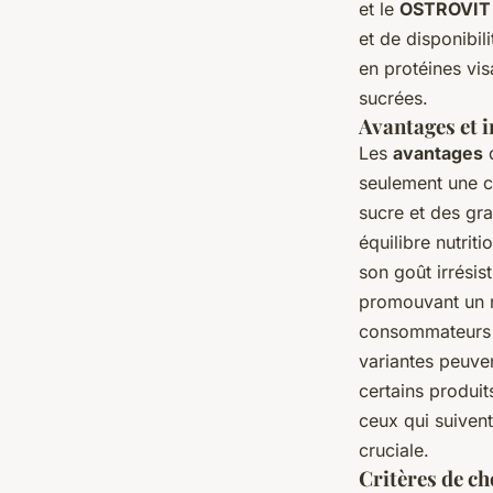
et le
OSTROVIT
et de disponibil
en protéines vis
sucrées.
Avantages et i
Les
avantages
d
seulement une co
sucre et des gra
équilibre nutrit
son goût irrési
promouvant un r
consommateurs o
variantes peuven
certains produit
ceux qui suivent
cruciale.
Critères de ch