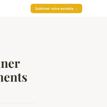
Sublimer votre assiette →
iner
ments