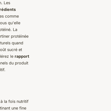
n. Les
grédients
aines comme
ous qu'elle
otéiné. La
rtiner protéinée
aturels quand
oût sucré et
idérez le
rapport
nnels du produit
tif.
 la fois nutritif
tinant une fine