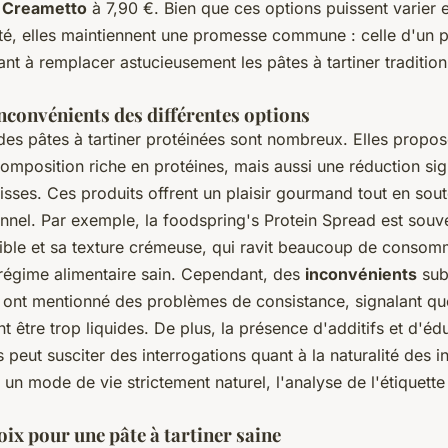
 Creametto
à 7,90 €. Bien que ces options puissent varier 
ité, elles maintiennent une promesse commune : celle d'un p
ant à remplacer astucieusement les pâtes à tartiner tradition
nconvénients des différentes options
es pâtes à tartiner protéinées sont nombreux. Elles propo
mposition riche en protéines, mais aussi une réduction sign
isses. Ces produits offrent un plaisir gourmand tout en sou
ionnel. Par exemple, la foodspring's Protein Spread est sou
stible et sa texture crémeuse, qui ravit beaucoup de consom
égime alimentaire sain. Cependant, des
inconvénients
subs
nt mentionné des problèmes de consistance, signalant que
t être trop liquides. De plus, la présence d'additifs et d'é
s peut susciter des interrogations quant à la naturalité des i
 un mode de vie strictement naturel, l'analyse de l'étiquette
oix pour une pâte à tartiner saine