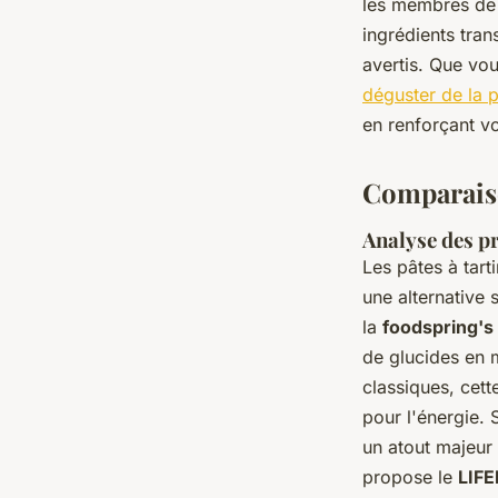
les membres de l
ingrédients tran
avertis. Que vo
déguster de la p
en renforçant vo
Comparaiso
Analyse des p
Les pâtes à tart
une alternative
la
foodspring's
de glucides en m
classiques, cett
pour l'énergie.
un atout majeur 
propose le
LIFE