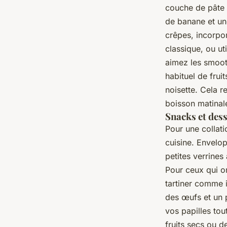
couche de pâte à
de banane et un
crêpes, incorpor
classique, ou ut
aimez les smooth
habituel de frui
noisette. Cela r
boisson matinal
Snacks et dess
Pour une collatio
cuisine. Envelo
petites verrines
Pour ceux qui o
tartiner comme 
des œufs et un p
vos papilles to
fruits secs ou d