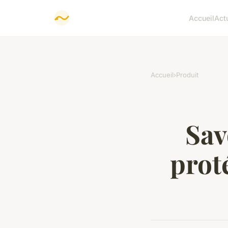
Accueil
Act
Accueil
›
Produit
Sav
prot