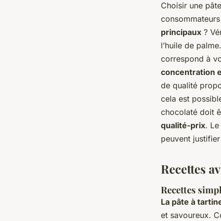
Choisir une
pâte
consommateurs d
principaux
? Vér
l’huile de palme
correspond à vos
concentration e
de qualité propo
cela est possibl
chocolaté doit ê
qualité-prix
. Le
peuvent justifie
Recettes av
Recettes simpl
La pâte à tarti
et savoureux. 