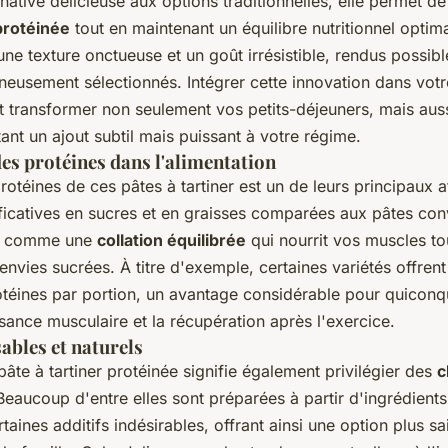
rnative délicieuse aux options traditionnelles, elle permet d
 protéinée
tout en maintenant un équilibre nutritionnel optima
e texture onctueuse et un goût irrésistible, rendus possib
neusement sélectionnés. Intégrer cette innovation dans votr
t transformer non seulement vos petits-déjeuners, mais auss
ant un ajout subtil mais puissant à votre régime.
des protéines dans l'alimentation
rotéines de ces pâtes à tartiner est un de leurs principaux 
ficatives en sucres et en graisses comparées aux pâtes con
nt comme une
collation équilibrée
qui nourrit vos muscles to
 envies sucrées. À titre d'exemple, certaines variétés offrent
éines par portion, un avantage considérable pour quiconq
ssance musculaire et la récupération après l'exercice.
ables et naturels
âte à tartiner protéinée signifie également privilégier des
c
Beaucoup d'entre elles sont préparées à partir d'ingrédients
aines additifs indésirables, offrant ainsi une option plus s