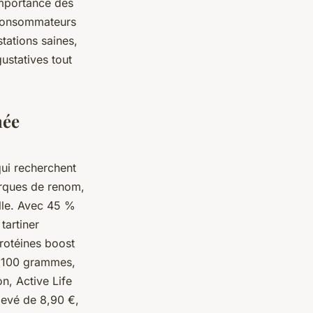
importance des
s consommateurs
tations saines,
ustatives tout
née
qui recherchent
arques de renom,
elle. Avec 45 %
tartiner
protéines boost
e 100 grammes,
n, Active Life
levé de 8,90 €,