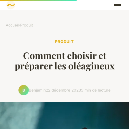
Accueil
›
Produit
PRODUIT
Comment choisir et
préparer les oléagineux
Benjamin
22 décembre 2023
5 min de lecture
B